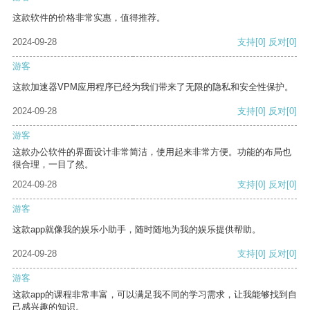
这款软件的价格非常实惠，值得推荐。
2024-09-28
支持
[0]
反对
[0]
游客
这款加速器VPM应用程序已经为我们带来了无限的隐私和安全性保护。
2024-09-28
支持
[0]
反对
[0]
游客
这款办公软件的界面设计非常简洁，使用起来非常方便。功能的布局也
很合理，一目了然。
2024-09-28
支持
[0]
反对
[0]
游客
这款app就像我的娱乐小助手，随时随地为我的娱乐提供帮助。
2024-09-28
支持
[0]
反对
[0]
游客
这款app的课程非常丰富，可以满足我不同的学习需求，让我能够找到自
己感兴趣的知识。