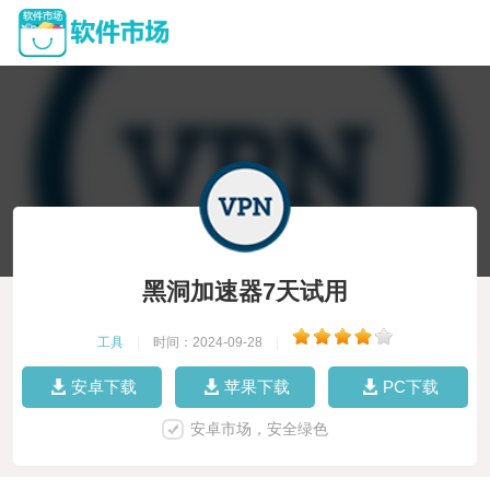
黑洞加速器7天试用
工具
|
时间：2024-09-28
|
安卓下载
苹果下载
PC下载
安卓市场，安全绿色