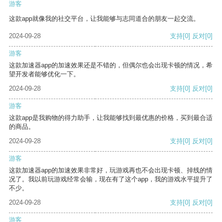
游客
这款app就像我的社交平台，让我能够与志同道合的朋友一起交流。
2024-09-28
支持
[0]
反对
[0]
游客
这款加速器app的加速效果还是不错的，但偶尔也会出现卡顿的情况，希
望开发者能够优化一下。
2024-09-28
支持
[0]
反对
[0]
游客
这款app是我购物的得力助手，让我能够找到最优惠的价格，买到最合适
的商品。
2024-09-28
支持
[0]
反对
[0]
游客
这款加速器app的加速效果非常好，玩游戏再也不会出现卡顿、掉线的情
况了。我以前玩游戏经常会输，现在有了这个app，我的游戏水平提升了
不少。
2024-09-28
支持
[0]
反对
[0]
游客