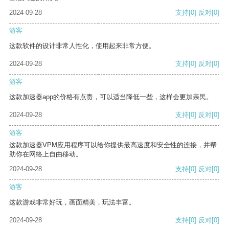
2024-09-28
支持
[0]
反对
[0]
游客
这款软件的设计非常人性化，使用起来非常方便。
2024-09-28
支持
[0]
反对
[0]
游客
这款加速器app的价格有点贵，可以适当降低一些，这样会更加亲民。
2024-09-28
支持
[0]
反对
[0]
游客
这款加速器VPM应用程序可以给你提供最高速度和安全性的连接，并帮
助你在网络上自由移动。
2024-09-28
支持
[0]
反对
[0]
游客
这款游戏非常好玩，画面精美，玩法丰富。
2024-09-28
支持
[0]
反对
[0]