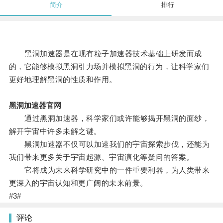
简介
排行
黑洞加速器是在现有粒子加速器技术基础上研发而成
的，它能够模拟黑洞引力场并模拟黑洞的行为，让科学家们
更好地理解黑洞的性质和作用。
黑洞加速器官网
通过黑洞加速器，科学家们或许能够揭开黑洞的面纱，
解开宇宙中许多未解之谜。
黑洞加速器不仅可以加速我们的宇宙探索步伐，还能为
我们带来更多关于宇宙起源、宇宙演化等疑问的答案。
它将成为未来科学研究中的一件重要利器，为人类带来
更深入的宇宙认知和更广阔的未来前景。
#3#
评论