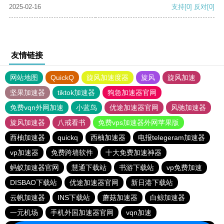
2025-02-16
支持
[0]
反对
[0]
友情链接
网站地图
QuickQ
旋风加速度器
旋风
旋风加速
坚果加速器
tiktok加速器
狗急加速器官网
免费vqn外网加速
小蓝鸟
优途加速器官网
风驰加速器
旋风加速器
八戒看书
免费vps加速器外网苹果版
西柚加速器
quickq
西柚加速器
电报telegeram加速器
vp加速器
免费跨墙软件
十大免费加速神器
蚂蚁加速器官网
慧通下载站
书游下载站
vp免费加速
DISBAO下载站
优途加速器官网
新日港下载站
云帆加速器
INS下载站
蘑菇加速器
白鲸加速器
一元机场
手机外国加速器官网
vqn加速