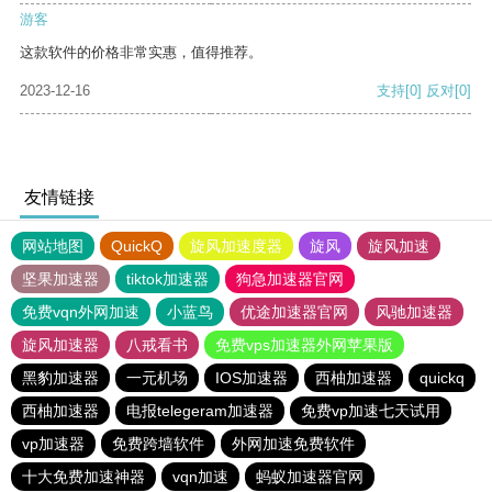
游客
这款软件的价格非常实惠，值得推荐。
2023-12-16
支持
[0]
反对
[0]
友情链接
网站地图
QuickQ
旋风加速度器
旋风
旋风加速
坚果加速器
tiktok加速器
狗急加速器官网
免费vqn外网加速
小蓝鸟
优途加速器官网
风驰加速器
旋风加速器
八戒看书
免费vps加速器外网苹果版
黑豹加速器
一元机场
IOS加速器
西柚加速器
quickq
西柚加速器
电报telegeram加速器
免费vp加速七天试用
vp加速器
免费跨墙软件
外网加速免费软件
十大免费加速神器
vqn加速
蚂蚁加速器官网