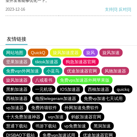
望开发者能够优化一下。
2023-12-16
支持
[0]
反对
[0]
友情链接
网站地图
QuickQ
旋风加速度器
旋风
旋风加速
坚果加速器
tiktok加速器
狗急加速器官网
免费vqn外网加速
小蓝鸟
优途加速器官网
风驰加速器
旋风加速器
八戒看书
免费vps加速器外网苹果版
黑豹加速器
一元机场
IOS加速器
西柚加速器
quickq
西柚加速器
电报telegeram加速器
免费vp加速七天试用
vp加速器
免费跨墙软件
外网加速免费软件
十大免费加速神器
vqn加速
蚂蚁加速器官网
慧通下载站
书游下载站
vp免费加速
黑洞加速
DISBAO下载站
免费vqn加速试用
优途加速器官网