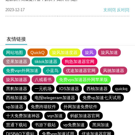
2023-12-17
支持
[0]
反对
[0]
友情链接
网站地图
QuickQ
旋风加速度器
旋风
旋风加速
坚果加速器
tiktok加速器
狗急加速器官网
免费vqn外网加速
小蓝鸟
优途加速器官网
风驰加速器
旋风加速器
八戒看书
免费vps加速器外网苹果版
黑豹加速器
一元机场
IOS加速器
西柚加速器
quickq
西柚加速器
电报telegeram加速器
免费vp加速七天试用
vp加速器
免费跨墙软件
外网加速免费软件
十大免费加速神器
vqn加速
蚂蚁加速器官网
慧通下载站
书游下载站
vp免费加速
黑洞加速
DISBAO下载站
免费vqn加速试用
优途加速器官网