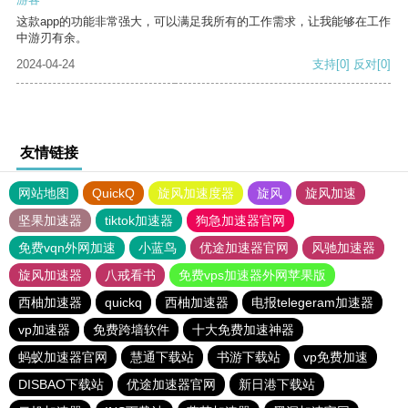
这款app的功能非常强大，可以满足我所有的工作需求，让我能够在工作
中游刃有余。
2024-04-24
支持
[0]
反对
[0]
友情链接
网站地图
QuickQ
旋风加速度器
旋风
旋风加速
坚果加速器
tiktok加速器
狗急加速器官网
免费vqn外网加速
小蓝鸟
优途加速器官网
风驰加速器
旋风加速器
八戒看书
免费vps加速器外网苹果版
西柚加速器
quickq
西柚加速器
电报telegeram加速器
vp加速器
免费跨墙软件
十大免费加速神器
蚂蚁加速器官网
慧通下载站
书游下载站
vp免费加速
DISBAO下载站
优途加速器官网
新日港下载站