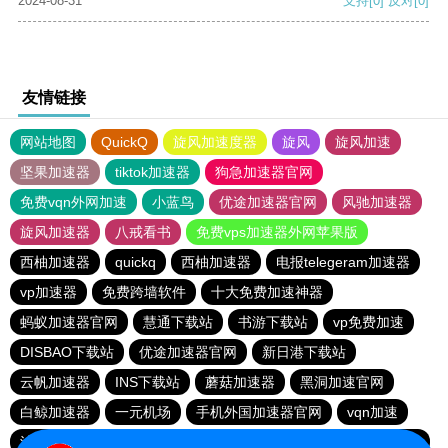
2024-08-31
支持
[0]
反对
[0]
友情链接
网站地图
QuickQ
旋风加速度器
旋风
旋风加速
坚果加速器
tiktok加速器
狗急加速器官网
免费vqn外网加速
小蓝鸟
优途加速器官网
风驰加速器
旋风加速器
八戒看书
免费vps加速器外网苹果版
西柚加速器
quickq
西柚加速器
电报telegeram加速器
vp加速器
免费跨墙软件
十大免费加速神器
蚂蚁加速器官网
慧通下载站
书游下载站
vp免费加速
DISBAO下载站
优途加速器官网
新日港下载站
云帆加速器
INS下载站
蘑菇加速器
黑洞加速官网
白鲸加速器
一元机场
手机外国加速器官网
vqn加速
油管加速器永久免费版
雷霆加速免费永久
银河加速器官网