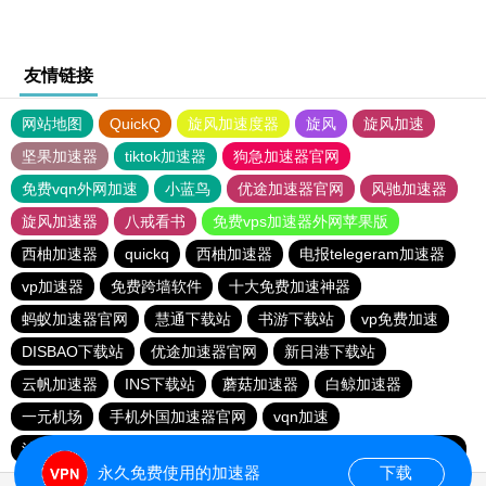
友情链接
网站地图
QuickQ
旋风加速度器
旋风
旋风加速
坚果加速器
tiktok加速器
狗急加速器官网
免费vqn外网加速
小蓝鸟
优途加速器官网
风驰加速器
旋风加速器
八戒看书
免费vps加速器外网苹果版
西柚加速器
quickq
西柚加速器
电报telegeram加速器
vp加速器
免费跨墙软件
十大免费加速神器
蚂蚁加速器官网
慧通下载站
书游下载站
vp免费加速
DISBAO下载站
优途加速器官网
新日港下载站
云帆加速器
INS下载站
蘑菇加速器
白鲸加速器
一元机场
手机外国加速器官网
vqn加速
油管加速器永久免费版
雷霆加速免费永久
银河加速器官网
永久免费使用的加速器
下载