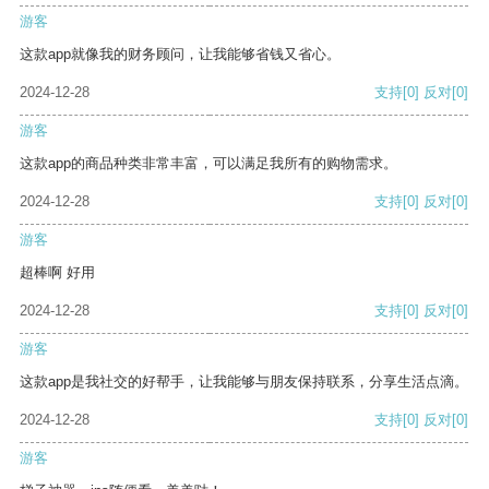
游客
这款app就像我的财务顾问，让我能够省钱又省心。
2024-12-28
支持
[0]
反对
[0]
游客
这款app的商品种类非常丰富，可以满足我所有的购物需求。
2024-12-28
支持
[0]
反对
[0]
游客
超棒啊 好用
2024-12-28
支持
[0]
反对
[0]
游客
这款app是我社交的好帮手，让我能够与朋友保持联系，分享生活点滴。
2024-12-28
支持
[0]
反对
[0]
游客