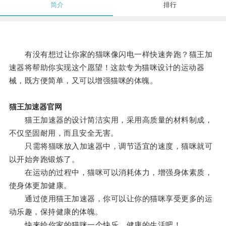
简介
排行
有没有想过让你家的猫咪像闪电一样快速奔跑？猫王加
速器将帮助你实现这个愿望！这款专为猫咪设计的运动器
械，既方便简单，又可以增强猫咪的体魄。
猫王加速器官网
猫王加速器的设计简洁实用，采用高质量的材料制成，
不仅坚固耐用，而且安全无害。
只需将猫咪放入加速器中，调节适宜的速度，猫咪就可
以开始奔跑锻炼了。
在运动的过程中，猫咪可以消耗体力，增强身体素质，
使身体更加健康。
通过使用猫王加速器，你可以让你的猫咪享受更多的运
动乐趣，保持健康的体魄。
快来给你家的猫咪一个快乐、健康的生活吧！。