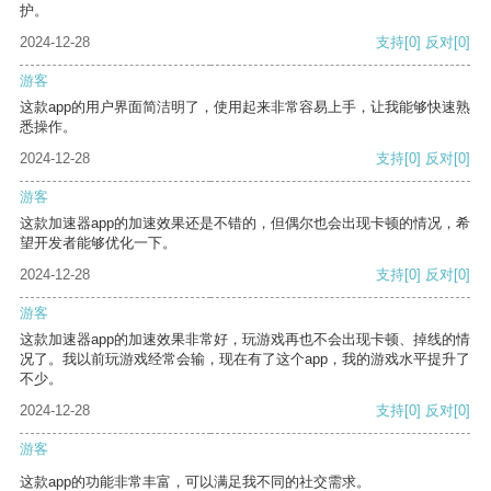
护。
2024-12-28
支持
[0]
反对
[0]
游客
这款app的用户界面简洁明了，使用起来非常容易上手，让我能够快速熟
悉操作。
2024-12-28
支持
[0]
反对
[0]
游客
这款加速器app的加速效果还是不错的，但偶尔也会出现卡顿的情况，希
望开发者能够优化一下。
2024-12-28
支持
[0]
反对
[0]
游客
这款加速器app的加速效果非常好，玩游戏再也不会出现卡顿、掉线的情
况了。我以前玩游戏经常会输，现在有了这个app，我的游戏水平提升了
不少。
2024-12-28
支持
[0]
反对
[0]
游客
这款app的功能非常丰富，可以满足我不同的社交需求。