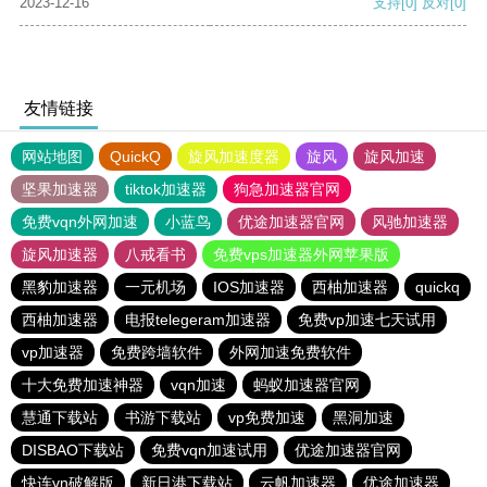
2023-12-16
支持
[0]
反对
[0]
友情链接
网站地图
QuickQ
旋风加速度器
旋风
旋风加速
坚果加速器
tiktok加速器
狗急加速器官网
免费vqn外网加速
小蓝鸟
优途加速器官网
风驰加速器
旋风加速器
八戒看书
免费vps加速器外网苹果版
黑豹加速器
一元机场
IOS加速器
西柚加速器
quickq
西柚加速器
电报telegeram加速器
免费vp加速七天试用
vp加速器
免费跨墙软件
外网加速免费软件
十大免费加速神器
vqn加速
蚂蚁加速器官网
慧通下载站
书游下载站
vp免费加速
黑洞加速
DISBAO下载站
免费vqn加速试用
优途加速器官网
快连vn破解版
新日港下载站
云帆加速器
优途加速器