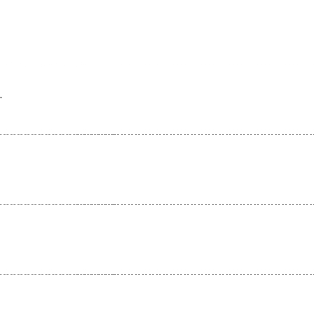
。
。
。