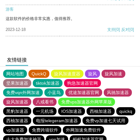
游客
这款软件的价格非常实惠，值得推荐。
2023-12-18
支持
[0]
反对
[0]
友情链接
网站地图
QuickQ
旋风加速度器
旋风
旋风加速
坚果加速器
tiktok加速器
狗急加速器官网
免费vqn外网加速
小蓝鸟
优途加速器官网
风驰加速器
旋风加速器
八戒看书
免费vps加速器外网苹果版
黑豹加速器
一元机场
IOS加速器
西柚加速器
quickq
西柚加速器
电报telegeram加速器
免费vp加速七天试用
vp加速器
免费跨墙软件
外网加速免费软件
十大免费加速神器
vqn加速
蚂蚁加速器官网