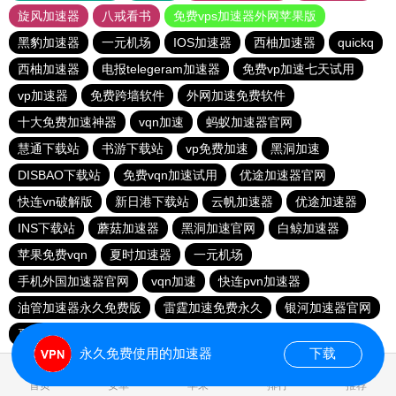
旋风加速器
八戒看书
免费vps加速器外网苹果版
黑豹加速器
一元机场
IOS加速器
西柚加速器
quickq
西柚加速器
电报telegeram加速器
免费vp加速七天试用
vp加速器
免费跨墙软件
外网加速免费软件
十大免费加速神器
vqn加速
蚂蚁加速器官网
慧通下载站
书游下载站
vp免费加速
黑洞加速
DISBAO下载站
免费vqn加速试用
优途加速器官网
快连vn破解版
新日港下载站
云帆加速器
优途加速器
INS下载站
蘑菇加速器
黑洞加速官网
白鲸加速器
苹果免费vqn
夏时加速器
一元机场
手机外国加速器官网
vqn加速
快连pvn加速器
油管加速器永久免费版
雷霆加速免费永久
银河加速器官网
夏时加速器
雷霆vp加速器
永久免费使用的加速器
下载
0.798914s
首页
安卓
苹果
排行
推荐