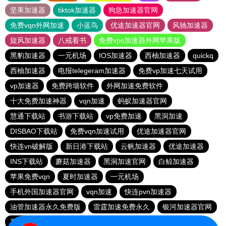
坚果加速器
tiktok加速器
狗急加速器官网
免费vqn外网加速
小蓝鸟
优途加速器官网
风驰加速器
旋风加速器
八戒看书
免费vps加速器外网苹果版
黑豹加速器
一元机场
IOS加速器
西柚加速器
quickq
西柚加速器
电报telegeram加速器
免费vp加速七天试用
vp加速器
免费跨墙软件
外网加速免费软件
十大免费加速神器
vqn加速
蚂蚁加速器官网
慧通下载站
书游下载站
vp免费加速
黑洞加速
DISBAO下载站
免费vqn加速试用
优途加速器官网
快连vn破解版
新日港下载站
云帆加速器
优途加速器
INS下载站
蘑菇加速器
黑洞加速官网
白鲸加速器
苹果免费vqn
夏时加速器
一元机场
手机外国加速器官网
vqn加速
快连pvn加速器
油管加速器永久免费版
雷霆加速免费永久
银河加速器官网
夏时加速器
雷霆vp加速器