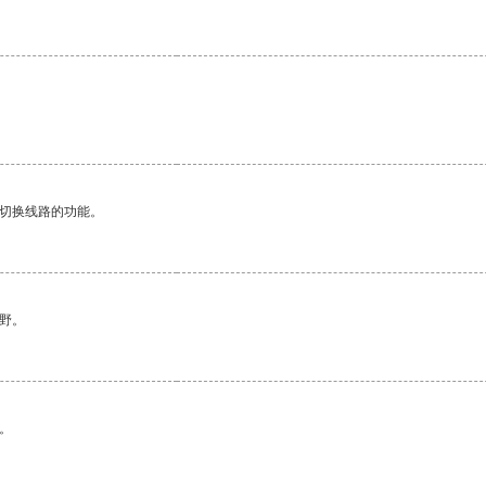
动切换线路的功能。
野。
。