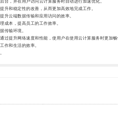
后台，并在用户访问云计算服务时自动进行加速优化。
提升和稳定性的改善，从而更加高效地完成工作。
提升云端数据传输和应用访问的效率。
理成本，提高员工的工作效率。
据传输环境。
过提升网络速度和性能，使用户在使用云计算服务时更加畅
工作和生活的效率。
。