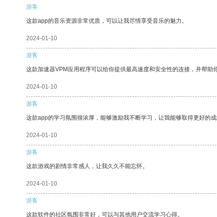
游客
这款app的音乐资源非常优质，可以让我尽情享受音乐的魅力。
2024-01-10
游客
这款加速器VPM应用程序可以给你提供最高速度和安全性的连接，并帮助
2024-01-10
游客
这款app的学习氛围很浓厚，能够激励我不断学习，让我能够取得更好的成
2024-01-10
游客
这款游戏的剧情非常感人，让我久久不能忘怀。
2024-01-10
游客
这款软件的社区氛围非常好，可以与其他用户交流学习心得。