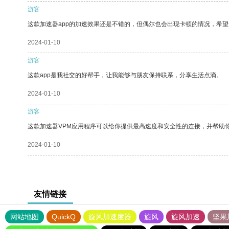
游客
这款加速器app的加速效果还是不错的，但偶尔也会出现卡顿的情况，希
2024-01-10
游客
这款app是我社交的好帮手，让我能够与朋友保持联系，分享生活点滴。
2024-01-10
游客
这款加速器VPM应用程序可以给你提供最高速度和安全性的连接，并帮助
2024-01-10
友情链接
网站地图
QuickQ
旋风加速度器
旋风
旋风加速
坚果