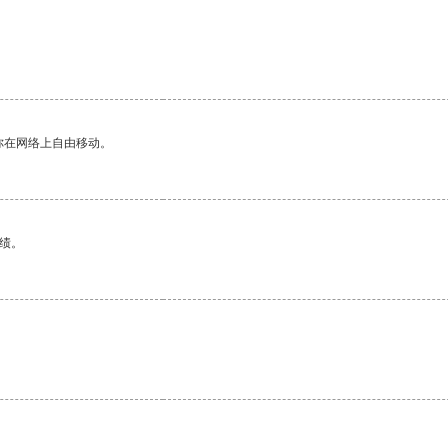
你在网络上自由移动。
绩。