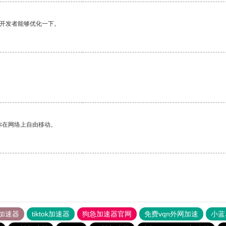
望开发者能够优化一下。
你在网络上自由移动。
加速器
tiktok加速器
狗急加速器官网
免费vqn外网加速
小蓝