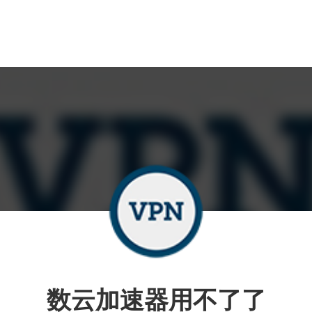
数云加速器用不了了