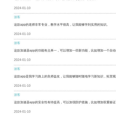
2024-01-10
游客
这款app的老师非常专业，教学水平很高，让我能够学到实用的知识。
2024-01-10
游客
这款加速器app的功能有点单一，可以增加一些新功能，比如增加一个自
2024-01-10
游客
这款app是我学习路上的良师益友，让我能够随时随地学习新知识，拓宽视
2024-01-10
游客
这款加速器app的安全性有待提高，可以加强防护措施，比如增加双重验证
2024-01-10