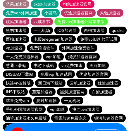
坚果加速器
tiktok加速器
狗急加速器官网
免费vqn外网加速
小蓝鸟
优途加速器官网
风驰加速器
旋风加速器
八戒看书
免费vps加速器外网苹果版
黑豹加速器
一元机场
IOS加速器
西柚加速器
quickq
西柚加速器
电报telegeram加速器
免费vp加速七天试用
vp加速器
免费跨墙软件
外网加速免费软件
十大免费加速神器
vqn加速
蚂蚁加速器官网
慧通下载站
书游下载站
vp免费加速
黑洞加速
DISBAO下载站
免费vqn加速试用
优途加速器官网
快连vn破解版
新日港下载站
云帆加速器
优途加速器
INS下载站
蘑菇加速器
黑洞加速官网
白鲸加速器
苹果免费vqn
夏时加速器
一元机场
手机外国加速器官网
vqn加速
快连pvn加速器
油管加速器永久免费版
雷霆加速免费永久
银河加速器官网
夏时加速器
雷霆vp加速器