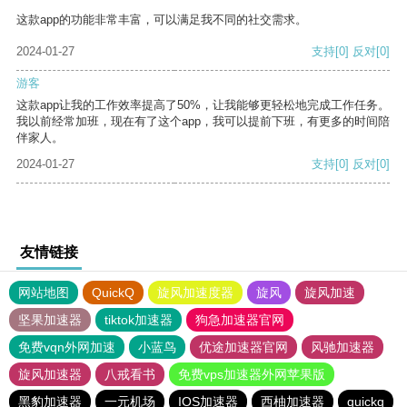
这款app的功能非常丰富，可以满足我不同的社交需求。
2024-01-27
支持
[0]
反对
[0]
游客
这款app让我的工作效率提高了50%，让我能够更轻松地完成工作任务。
我以前经常加班，现在有了这个app，我可以提前下班，有更多的时间陪
伴家人。
2024-01-27
支持
[0]
反对
[0]
友情链接
网站地图
QuickQ
旋风加速度器
旋风
旋风加速
坚果加速器
tiktok加速器
狗急加速器官网
免费vqn外网加速
小蓝鸟
优途加速器官网
风驰加速器
旋风加速器
八戒看书
免费vps加速器外网苹果版
黑豹加速器
一元机场
IOS加速器
西柚加速器
quickq