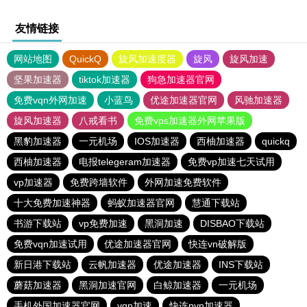
友情链接
网站地图
QuickQ
旋风加速度器
旋风
旋风加速
坚果加速器
tiktok加速器
狗急加速器官网
免费vqn外网加速
小蓝鸟
优途加速器官网
风驰加速器
旋风加速器
八戒看书
免费vps加速器外网苹果版
黑豹加速器
一元机场
IOS加速器
西柚加速器
quickq
西柚加速器
电报telegeram加速器
免费vp加速七天试用
vp加速器
免费跨墙软件
外网加速免费软件
十大免费加速神器
蚂蚁加速器官网
慧通下载站
书游下载站
vp免费加速
黑洞加速
DISBAO下载站
免费vqn加速试用
优途加速器官网
快连vn破解版
新日港下载站
云帆加速器
优途加速器
INS下载站
蘑菇加速器
黑洞加速官网
白鲸加速器
一元机场
手机外国加速器官网
vqn加速
快连pvn加速器