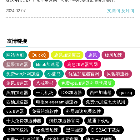
2024-02-07
支持
[0]
反对
[0]
友情链接
网站地图
QuickQ
旋风加速度器
旋风
旋风加速
坚果加速器
tiktok加速器
狗急加速器官网
免费vqn外网加速
小蓝鸟
优途加速器官网
风驰加速器
旋风加速器
八戒看书
免费vps加速器外网苹果版
黑豹加速器
一元机场
IOS加速器
西柚加速器
quickq
西柚加速器
电报telegeram加速器
免费vp加速七天试用
vp加速器
免费跨墙软件
外网加速免费软件
十大免费加速神器
蚂蚁加速器官网
慧通下载站
书游下载站
vp免费加速
黑洞加速
DISBAO下载站
免费vqn加速试用
优途加速器官网
快连vn破解版