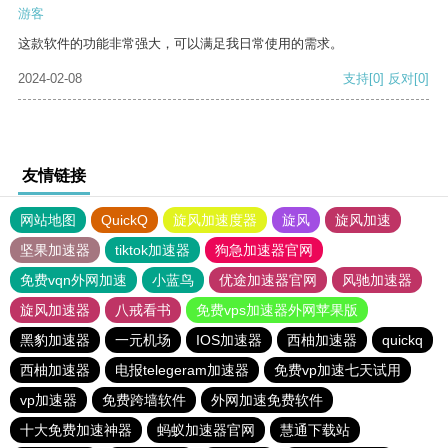
游客
这款软件的功能非常强大，可以满足我日常使用的需求。
2024-02-08
支持
[0]
反对
[0]
友情链接
网站地图
QuickQ
旋风加速度器
旋风
旋风加速
坚果加速器
tiktok加速器
狗急加速器官网
免费vqn外网加速
小蓝鸟
优途加速器官网
风驰加速器
旋风加速器
八戒看书
免费vps加速器外网苹果版
黑豹加速器
一元机场
IOS加速器
西柚加速器
quickq
西柚加速器
电报telegeram加速器
免费vp加速七天试用
vp加速器
免费跨墙软件
外网加速免费软件
十大免费加速神器
蚂蚁加速器官网
慧通下载站