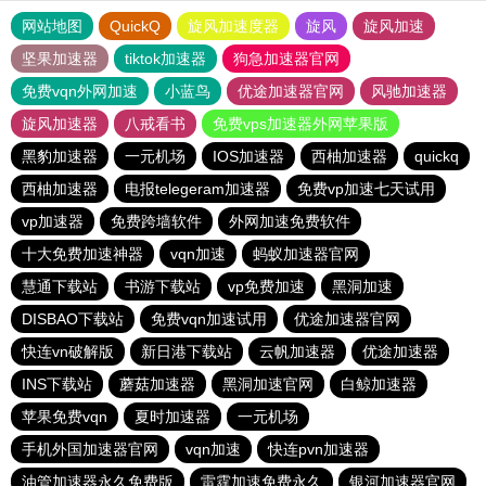
网站地图
QuickQ
旋风加速度器
旋风
旋风加速
坚果加速器
tiktok加速器
狗急加速器官网
免费vqn外网加速
小蓝鸟
优途加速器官网
风驰加速器
旋风加速器
八戒看书
免费vps加速器外网苹果版
黑豹加速器
一元机场
IOS加速器
西柚加速器
quickq
西柚加速器
电报telegeram加速器
免费vp加速七天试用
vp加速器
免费跨墙软件
外网加速免费软件
十大免费加速神器
vqn加速
蚂蚁加速器官网
慧通下载站
书游下载站
vp免费加速
黑洞加速
DISBAO下载站
免费vqn加速试用
优途加速器官网
快连vn破解版
新日港下载站
云帆加速器
优途加速器
INS下载站
蘑菇加速器
黑洞加速官网
白鲸加速器
苹果免费vqn
夏时加速器
一元机场
手机外国加速器官网
vqn加速
快连pvn加速器
油管加速器永久免费版
雷霆加速免费永久
银河加速器官网