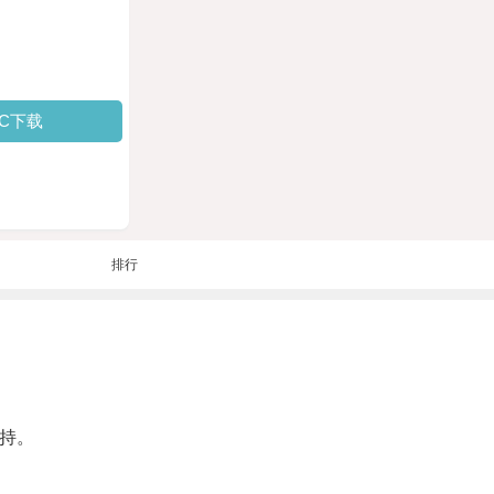
PC下载
排行
持。