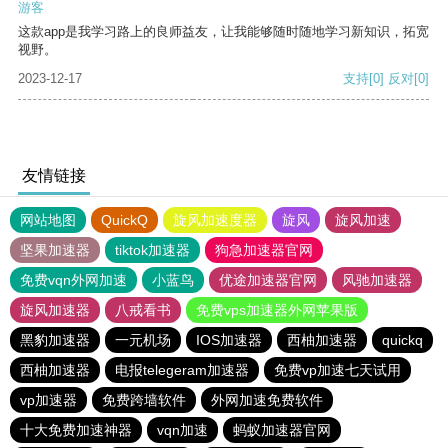
游客
这款app是我学习路上的良师益友，让我能够随时随地学习新知识，拓宽
视野。
2023-12-17
支持
[0]
反对
[0]
友情链接
网站地图
QuickQ
旋风加速度器
旋风
旋风加速
坚果加速器
tiktok加速器
狗急加速器官网
免费vqn外网加速
小蓝鸟
优途加速器官网
风驰加速器
旋风加速器
八戒看书
免费vps加速器外网苹果版
黑豹加速器
一元机场
IOS加速器
西柚加速器
quickq
西柚加速器
电报telegeram加速器
免费vp加速七天试用
vp加速器
免费跨墙软件
外网加速免费软件
十大免费加速神器
vqn加速
蚂蚁加速器官网