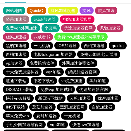
网站地图
QuickQ
旋风加速度器
旋风
旋风加速
坚果加速器
tiktok加速器
狗急加速器官网
免费vqn外网加速
小蓝鸟
优途加速器官网
风驰加速器
旋风加速器
八戒看书
免费vps加速器外网苹果版
黑豹加速器
一元机场
IOS加速器
西柚加速器
quickq
西柚加速器
电报telegeram加速器
免费vp加速七天试用
vp加速器
免费跨墙软件
外网加速免费软件
十大免费加速神器
vqn加速
蚂蚁加速器官网
慧通下载站
书游下载站
vp免费加速
黑洞加速
DISBAO下载站
免费vqn加速试用
优途加速器官网
快连vn破解版
新日港下载站
云帆加速器
优途加速器
INS下载站
蘑菇加速器
黑洞加速官网
白鲸加速器
苹果免费vqn
夏时加速器
一元机场
手机外国加速器官网
vqn加速
快连pvn加速器