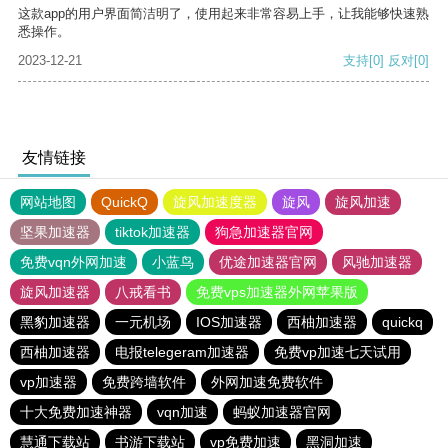
这款app的用户界面简洁明了，使用起来非常容易上手，让我能够快速熟
悉操作。
2023-12-21
支持
[0]
反对
[0]
友情链接
网站地图
QuickQ
旋风加速度器
旋风
旋风加速
坚果加速器
tiktok加速器
狗急加速器官网
免费vqn外网加速
小蓝鸟
优途加速器官网
风驰加速器
旋风加速器
八戒看书
免费vps加速器外网苹果版
黑豹加速器
一元机场
IOS加速器
西柚加速器
quickq
西柚加速器
电报telegeram加速器
免费vp加速七天试用
vp加速器
免费跨墙软件
外网加速免费软件
十大免费加速神器
vqn加速
蚂蚁加速器官网
慧通下载站
书游下载站
vp免费加速
黑洞加速