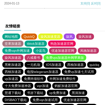
2024-01-13
支持
[0]
反对
[0]
友情链接
网站地图
QuickQ
旋风加速度器
旋风
旋风加速
坚果加速器
tiktok加速器
狗急加速器官网
免费vqn外网加速
小蓝鸟
优途加速器官网
风驰加速器
旋风加速器
八戒看书
免费vps加速器外网苹果版
黑豹加速器
一元机场
IOS加速器
西柚加速器
quickq
西柚加速器
电报telegeram加速器
免费vp加速七天试用
vp加速器
免费跨墙软件
外网加速免费软件
十大免费加速神器
vqn加速
蚂蚁加速器官网
慧通下载站
书游下载站
vp免费加速
黑洞加速
DISBAO下载站
免费vqn加速试用
优途加速器官网