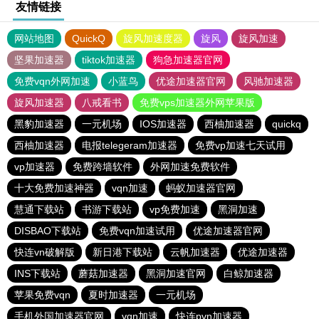
友情链接
网站地图
QuickQ
旋风加速度器
旋风
旋风加速
坚果加速器
tiktok加速器
狗急加速器官网
免费vqn外网加速
小蓝鸟
优途加速器官网
风驰加速器
旋风加速器
八戒看书
免费vps加速器外网苹果版
黑豹加速器
一元机场
IOS加速器
西柚加速器
quickq
西柚加速器
电报telegeram加速器
免费vp加速七天试用
vp加速器
免费跨墙软件
外网加速免费软件
十大免费加速神器
vqn加速
蚂蚁加速器官网
慧通下载站
书游下载站
vp免费加速
黑洞加速
DISBAO下载站
免费vqn加速试用
优途加速器官网
快连vn破解版
新日港下载站
云帆加速器
优途加速器
INS下载站
蘑菇加速器
黑洞加速官网
白鲸加速器
苹果免费vqn
夏时加速器
一元机场
手机外国加速器官网
vqn加速
快连pvn加速器